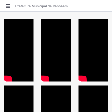
VÍDEO AULAS
Prefeitura Municipal de Itanhaém
ENTRAR
SOLICITAR ACESSO
RECUPERAR SENHA
CONSULTAR AUTENTICIDADE
LEGISLAÇÃO MUNICIPAL
CONTATO
VIDEO AULAS